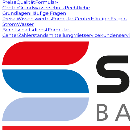
Preise
Qualität
Formular-
Center
Grundwasserschutz
Rechtliche
Grundlagen
Häufige Fragen
Preise
Wissenswertes
Formular-Center
Häufige Fragen
Strom
Wasser
Bereitschaftsdienst
Formular-
Center
Zählerstandsmitteilung
Mietservice
Kundenservi