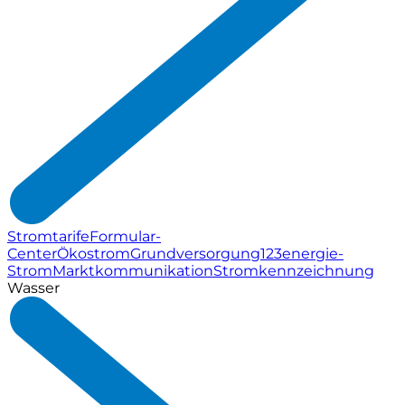
Stromtarife
Formular-
Center
Ökostrom
Grundversorgung
123energie-
Strom
Marktkommunikation
Stromkennzeichnung
Wasser