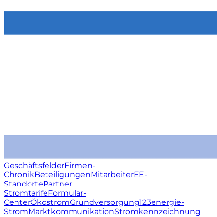
Geschäftsfelder
Firmen-
Chronik
Beteiligungen
Mitarbeiter
EE-
Standorte
Partner
Stromtarife
Formular-
Center
Ökostrom
Grundversorgung
123energie-
Strom
Marktkommunikation
Stromkennzeichnung