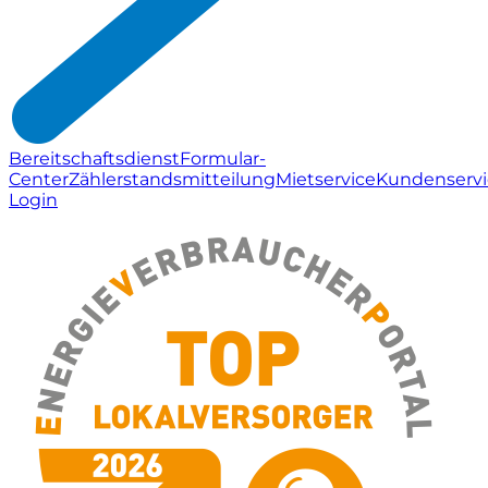
Bereitschaftsdienst
Formular-
Center
Zählerstandsmitteilung
Mietservice
Kundenservi
Login