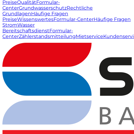
Preise
Qualität
Formular-
Center
Grundwasserschutz
Rechtliche
Grundlagen
Häufige Fragen
Preise
Wissenswertes
Formular-Center
Häufige Fragen
Strom
Wasser
Bereitschaftsdienst
Formular-
Center
Zählerstandsmitteilung
Mietservice
Kundenservi