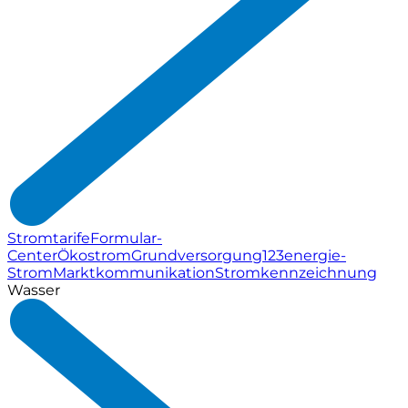
Stromtarife
Formular-
Center
Ökostrom
Grundversorgung
123energie-
Strom
Marktkommunikation
Stromkennzeichnung
Wasser