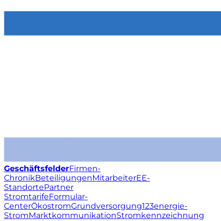
Geschäftsfelder
Firmen-
Chronik
Beteiligungen
Mitarbeiter
EE-
Standorte
Partner
Stromtarife
Formular-
Center
Ökostrom
Grundversorgung
123energie-
Strom
Marktkommunikation
Stromkennzeichnung