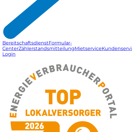
Bereitschaftsdienst
Formular-
Center
Zählerstandsmitteilung
Mietservice
Kundenservi
Login